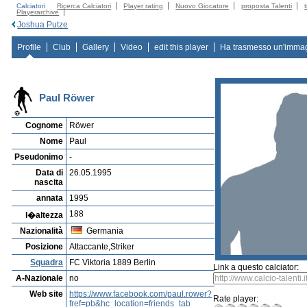
Calciatori
Ricerca Calciatori
Player rating
Nuovo Giocatore
proposta Talenti
Playerarchive
Joshua Putze
Profile
Club
Gallery
Video
edit this player
Ha trasmesso un'imma
Paul Röwer
Cognome
Röwer
Nome
Paul
Pseudonimo
-
Data di
26.05.1995
nascita
annata
1995
188
l�altezza
Nazionalità
Germania
Posizione
Attaccante,Striker
Squadra
FC Viktoria 1889 Berlin
Link a questo calciator:
A-Nazionale
no
Web site
https://www.facebook.com/paul.rower?
Rate player:
fref=pb&hc_location=friends_tab