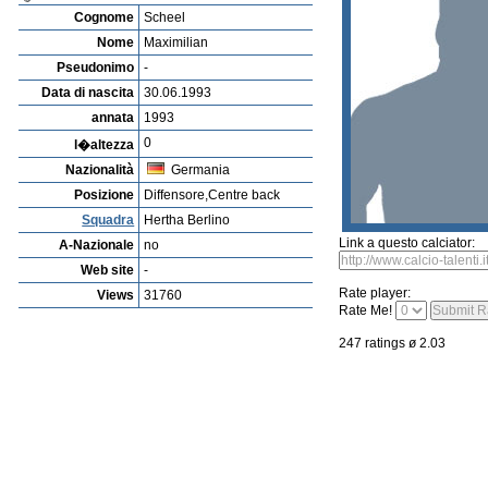
Calciatori
Ricerca Calciatori
Player rating
Nuovo Giocatore
proposta Talenti
Playerarchive
Kevin Foley
Profile
Club
Gallery
Video
edit this player
Ha trasmesso un'imma
Maximilian Scheel
Cognome
Scheel
Nome
Maximilian
Pseudonimo
-
Data di nascita
30.06.1993
annata
1993
0
l�altezza
Nazionalità
Germania
Posizione
Diffensore,Centre back
Squadra
Hertha Berlino
Link a questo calciator:
A-Nazionale
no
Web site
-
Rate player:
Views
31760