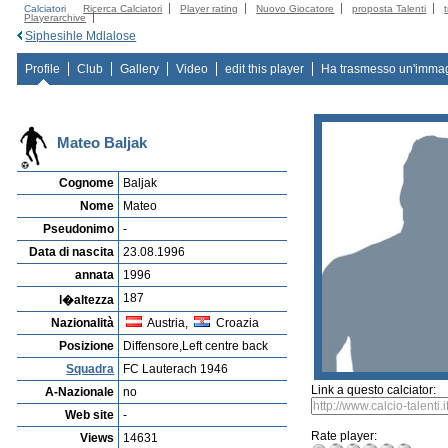
Calciatori
Ricerca Calciatori
Player rating
Nuovo Giocatore
proposta Talenti
Playerarchive
Siphesihle Mdlalose
Profile
Club
Gallery
Video
edit this player
Ha trasmesso un'imma
Mateo Baljak
Cognome
Baljak
Nome
Mateo
Pseudonimo
-
Data di nascita
23.08.1996
annata
1996
187
l�altezza
Nazionalità
Austria,
Croazia
Posizione
Diffensore,Left centre back
Squadra
FC Lauterach 1946
Link a questo calciator:
A-Nazionale
no
Web site
-
Rate player:
Views
14631