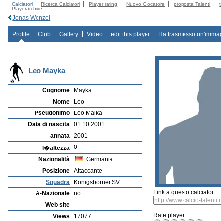
Calciatori
Ricerca Calciatori
Player rating
Nuovo Giocatore
proposta Talenti
Playerarchive
Jonas Wenzel
Profile
Club
Gallery
Video
edit this player
Ha trasmesso un'imma
Leo Mayka
Cognome
Mayka
Nome
Leo
Pseudonimo
Leo Maika
Data di nascita
01.10.2001
annata
2001
0
l�altezza
Nazionalità
Germania
Posizione
Attaccante
Squadra
Königsborner SV
Link a questo calciator:
A-Nazionale
no
Web site
-
Rate player:
Views
17077