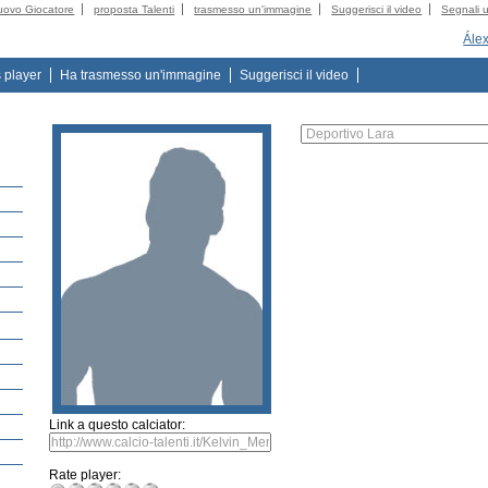
uovo Giocatore
proposta Talenti
trasmesso un'immagine
Suggerisci il video
Segnali u
Álex
s player
Ha trasmesso un'immagine
Suggerisci il video
Link a questo calciator:
Rate player: