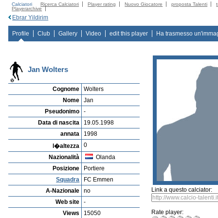
Calciatori
Ricerca Calciatori
Player rating
Nuovo Giocatore
proposta Talenti
Playerarchive
Ebrar Yildirim
Profile
Club
Gallery
Video
edit this player
Ha trasmesso un'imma
Jan Wolters
Cognome
Wolters
Nome
Jan
Pseudonimo
-
Data di nascita
19.05.1998
annata
1998
0
l�altezza
Nazionalità
Olanda
Posizione
Portiere
Squadra
FC Emmen
Link a questo calciator:
A-Nazionale
no
Web site
-
Rate player:
Views
15050