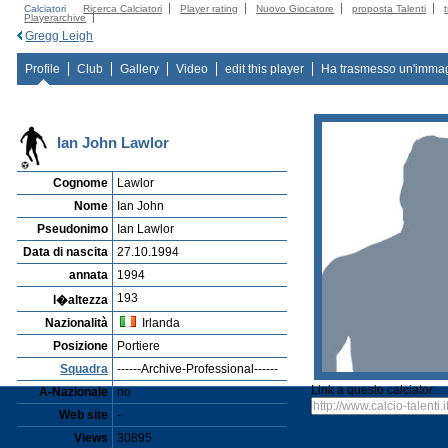
Calciatori
Ricerca Calciatori
Player rating
Nuovo Giocatore
proposta Talenti
Playerarchive
Gregg Leigh
Profile
Club
Gallery
Video
edit this player
Ha trasmesso un'imma
Ian John Lawlor
Cognome
Lawlor
Nome
Ian John
Pseudonimo
Ian Lawlor
Data di nascita
27.10.1994
annata
1994
193
l�altezza
Nazionalità
Irlanda
Posizione
Portiere
Squadra
------Archive-Professional------
Link a questo calciator:
A-Nazionale
no
Web site
-
Views
30895