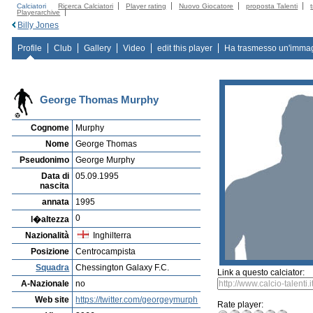
Calciatori
Ricerca Calciatori
Player rating
Nuovo Giocatore
proposta Talenti
Playerarchive
Billy Jones
Profile
Club
Gallery
Video
edit this player
Ha trasmesso un'imma
George Thomas Murphy
Cognome
Murphy
Nome
George Thomas
Pseudonimo
George Murphy
Data di
05.09.1995
nascita
annata
1995
0
l�altezza
Nazionalità
Inghilterra
Posizione
Centrocampista
Squadra
Chessington Galaxy F.C.
Link a questo calciator:
A-Nazionale
no
Web site
https://twitter.com/georgeymurph
Rate player: