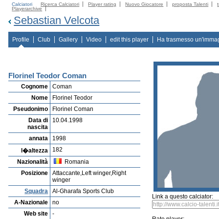
Calciatori
Ricerca Calciatori
Player rating
Nuovo Giocatore
proposta Talenti
Playerarchive
Sebastian Velcota
Profile
Club
Gallery
Video
edit this player
Ha trasmesso un'imma
Florinel Teodor Coman
Cognome
Coman
Nome
Florinel Teodor
Pseudonimo
Florinel Coman
Data di
10.04.1998
nascita
annata
1998
182
l�altezza
Nazionalità
Romania
Posizione
Attaccante,Left winger,Right
winger
Squadra
Al-Gharafa Sports Club
Link a questo calciator:
A-Nazionale
no
Web site
-