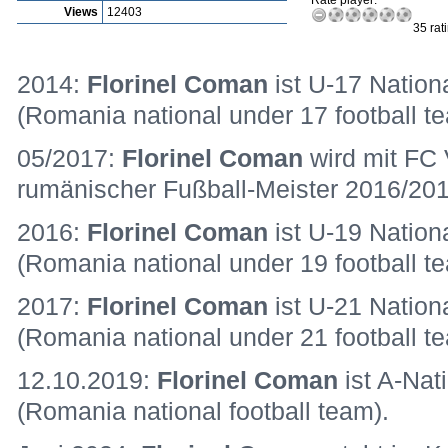
Rate player:
Views
12403
35 rat
2014:
Florinel Coman
ist U-17 Nation
(Romania national under 17 football t
05/2017:
Florinel Coman
wird mit FC 
rumänischer Fußball-Meister 2016/201
2016:
Florinel Coman
ist U-19 Nation
(Romania national under 19 football t
2017:
Florinel Coman
ist U-21 Nation
(Romania national under 21 football t
12.10.2019:
Florinel Coman
ist A-Nat
(Romania national football team).