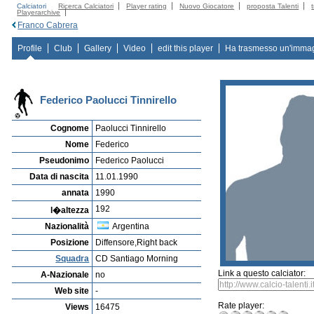
Calciatori
Ricerca Calciatori
Player rating
Nuovo Giocatore
proposta Talenti
Playerarchive
Franco Cabrera
Profile
Club
Gallery
Video
edit this player
Ha trasmesso un'imma
Federico Paolucci Tinnirello
Cognome
Paolucci Tinnirello
Nome
Federico
Pseudonimo
Federico Paolucci
Data di nascita
11.01.1990
annata
1990
192
l�altezza
Nazionalità
Argentina
Posizione
Diffensore,Right back
Squadra
CD Santiago Morning
Link a questo calciator:
A-Nazionale
no
Web site
-
Rate player:
Views
16475