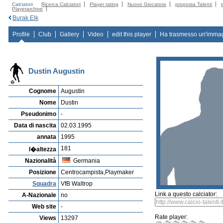
Calciatori
Ricerca Calciatori
Player rating
Nuovo Giocatore
proposta Talenti
Playerarchive
Burak Elk
Profile
Club
Gallery
Video
edit this player
Ha trasmesso un'imma
Dustin Augustin
Cognome
Augustin
Nome
Dustin
Pseudonimo
-
Data di nascita
02.03.1995
annata
1995
181
l�altezza
Nazionalità
Germania
Posizione
Centrocampista,Playmaker
Squadra
VfB Waltrop
Link a questo calciator:
A-Nazionale
no
Web site
-
Rate player:
Views
13297