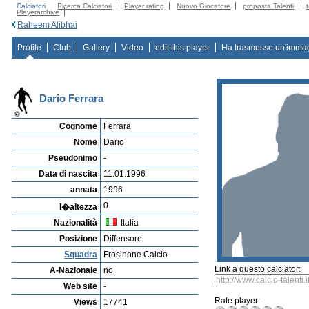
Calciatori
Ricerca Calciatori
Player rating
Nuovo Giocatore
proposta Talenti
Playerarchive
Raheem Alibhai
Profile
Club
Gallery
Video
edit this player
Ha trasmesso un'imma
Dario Ferrara
Cognome
Ferrara
Nome
Dario
Pseudonimo
-
Data di nascita
11.01.1996
annata
1996
0
l�altezza
Nazionalità
Italia
Posizione
Diffensore
Squadra
Frosinone Calcio
Link a questo calciator:
A-Nazionale
no
Web site
-
Rate player:
Views
17741