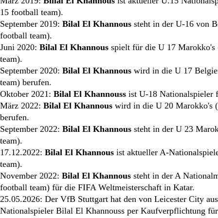
März 2019:
Billal El Khannous
ist aktueller U.15 Nationals
15 football team).
September 2019:
Bilal El Khannous
steht in der U-16 von B
football team).
Juni 2020:
Bilal El Khannous
spielt für die U 17 Marokko's
team).
September 2020:
Bilal El Khannous
wird in die U 17 Belgie
team) berufen.
Oktober 2021:
Bilal El Khannouss
ist U-18 Nationalspieler 
März 2022:
Bilal El Khannous
wird in die U 20 Marokko's 
berufen.
September 2022:
Bilal El Khannous
steht in der U 23 Marok
team).
17.12.2022:
Bilal El Khannous
ist aktueller A-Nationalspie
team).
November 2022:
Bilal El Khannous
steht in der A Nationa
football team) für die FIFA Weltmeisterschaft in Katar.
25.05.2026: Der VfB Stuttgart hat den von Leicester City a
Nationalspieler Bilal El Khannouss per Kaufverpflichtung fü