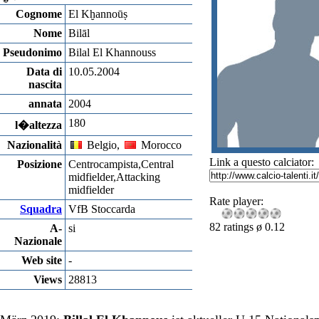
Cognome
El Kḫannoūṣ
Nome
Bilāl
Pseudonimo
Bilal El Khannouss
Data di
10.05.2004
nascita
annata
2004
180
l�altezza
Nazionalità
Belgio,
Morocco
Link a questo calciator:
Posizione
Centrocampista,Central
midfielder,Attacking
midfielder
Rate player:
Squadra
VfB Stoccarda
82 ratings ø 0.12
A-
si
Nazionale
Web site
-
Views
28813