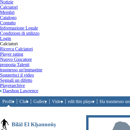
Notizie
Calciatori
Membri
Catalogo
Contatto
Informazione Legale
Condizioni di utilizzo
Login
Calciatori
Ricerca Calciatori
Player rating
Nuovo Giocatore
proposta Talenti
trasmesso un'immagine
Suggerisci il video
Segnali un difetto
Playerarchive
Daeshon Lawrence
Profile
Club
Gallery
Video
edit this player
Ha trasmesso u
Bilāl El Kḫannoūṣ