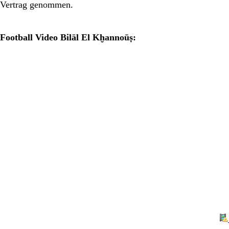
Vertrag genommen.
Football Video Bilāl El Kḫannoūṣ: