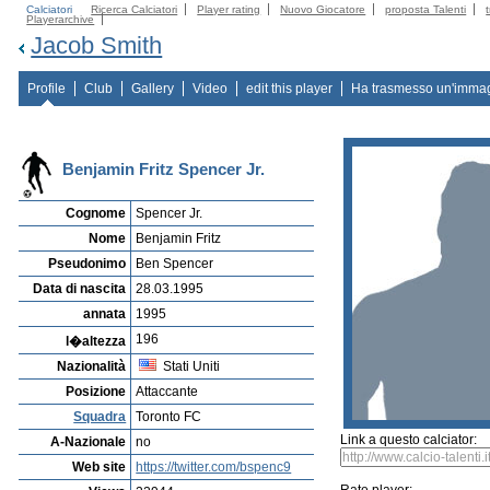
Calciatori
Ricerca Calciatori
Player rating
Nuovo Giocatore
proposta Talenti
Playerarchive
Jacob Smith
Profile
Club
Gallery
Video
edit this player
Ha trasmesso un'imma
Benjamin Fritz Spencer Jr.
Cognome
Spencer Jr.
Nome
Benjamin Fritz
Pseudonimo
Ben Spencer
Data di nascita
28.03.1995
annata
1995
196
l�altezza
Nazionalità
Stati Uniti
Posizione
Attaccante
Squadra
Toronto FC
Link a questo calciator:
A-Nazionale
no
Web site
https://twitter.com/bspenc9