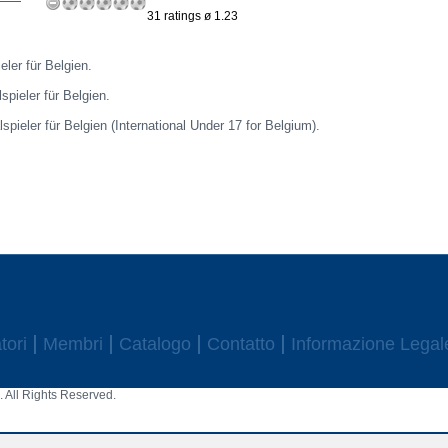
31 ratings ø 1.23
eler für Belgien.
spieler für Belgien.
spieler für Belgien (International Under 17 for Belgium).
tori
Membri
Catalogo
Contatto
Informazione Legal
 All Rights Reserved.
aw