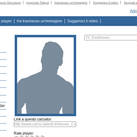
uovo Giocatore
proposta Talenti
trasmesso un'immagine
Suggerisci il video
Segnali u
Adr
s player
Ha trasmesso un'immagine
Suggerisci il video
lder
Link a questo calciator:
Rate player: