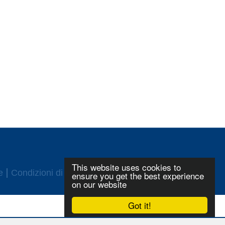
This website uses cookies to
e
Condizioni di utilizzo
Login
ensure you get the best experience
on our website
Got it!