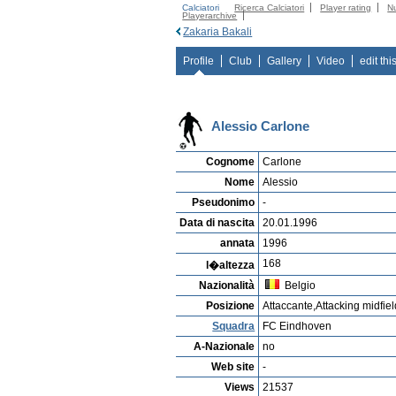
Calciatori
Ricerca Calciatori
Player rating
N
Playerarchive
Zakaria Bakali
Profile
Club
Gallery
Video
edit thi
Alessio Carlone
Cognome
Carlone
Nome
Alessio
Pseudonimo
-
Data di nascita
20.01.1996
annata
1996
168
l�altezza
Nazionalità
Belgio
Posizione
Attaccante,Attacking midfie
Squadra
FC Eindhoven
A-Nazionale
no
Web site
-
Views
21537