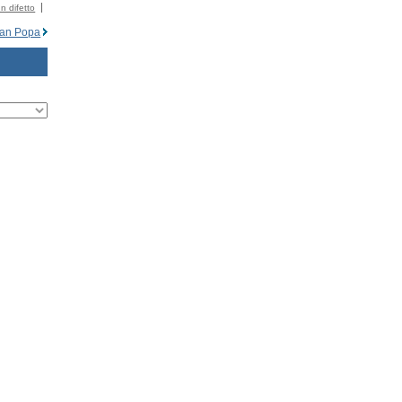
n difetto
ian Popa