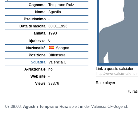
Calciatori
Ricerca Calciatori
Player rating
Nuovo Giocatore
proposta Talenti
Playerarchive
Jorge Planells Bolant
Profile
Club
Gallery
Video
edit this player
Ha trasmesso un'imma
Agustin Temprano Ruiz
Cognome
Temprano Ruiz
Nome
Agustin
Pseudonimo
-
Data di nascita
30.01.1993
annata
1993
0
l�altezza
Nazionalità
Spagna
Posizione
Diffensore
Squadra
Valencia CF
Link a questo calciator:
A-Nazionale
no
Web site
-
Rate player:
Views
33376