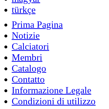
română
Русский
Български
english
nederlands
中文
magyar
türkçe
Prima Pagina
Notizie