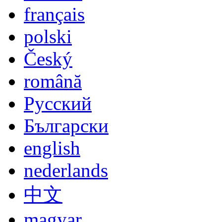
Lingua
deutsch
english
español
italiano
français
polski
Český