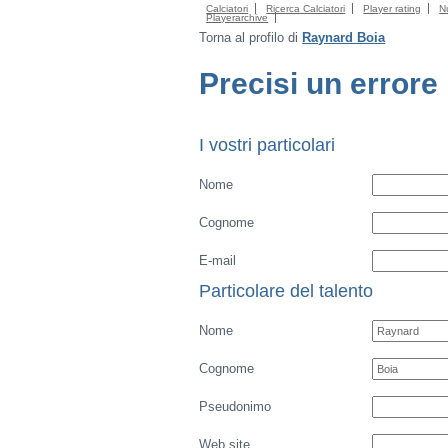
Calciatori
Ricerca Calciatori
Player rating
N
Playerarchive
Torna al profilo di
Raynard Boia
Precisi un errore
I vostri particolari
Nome
Cognome
E-mail
Particolare del talento
Nome
Cognome
Pseudonimo
Web site