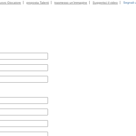
uovo Giocatore
proposta Talenti
trasmesso un'immagine
Suggerisci il video
Segnali u