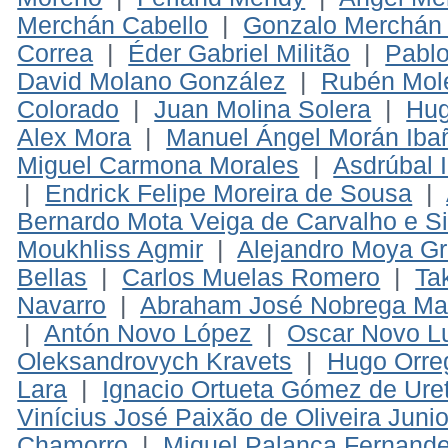
Merchán Cabello
|
Gonzalo Merchán 
Correa
|
Éder Gabriel Militão
|
Pabl
David Molano González
|
Rubén Mole
Colorado
|
Juan Molina Solera
|
Hug
Alex Mora
|
Manuel Ángel Morán Iba
Miguel Carmona Morales
|
Asdrúbal 
|
Endrick Felipe Moreira de Sousa
|
Bernardo Mota Veiga de Carvalho e Si
Moukhliss Agmir
|
Alejandro Moya G
Bellas
|
Carlos Muelas Romero
|
Ta
Navarro
|
Abraham José Nobrega Ma
|
Antón Novo López
|
Oscar Novo L
Oleksandrovych Kravets
|
Hugo Orre
Lara
|
Ignacio Ortueta Gómez de Ure
Vinícius José Paixão de Oliveira Junio
Chamorro
|
Miquel Palanca Fernand