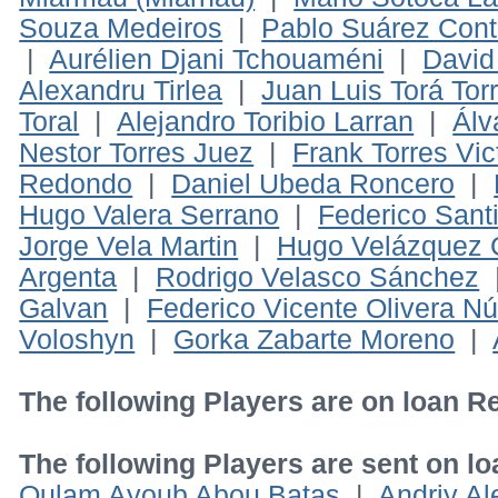
Souza Medeiros
|
Pablo Suárez Cont
|
Aurélien Djani Tchouaméni
|
David
Alexandru Tirlea
|
Juan Luis Torá Tor
Toral
|
Alejandro Toribio Larran
|
Álv
Nestor Torres Juez
|
Frank Torres Vic
Redondo
|
Daniel Ubeda Roncero
|
Hugo Valera Serrano
|
Federico Sant
Jorge Vela Martin
|
Hugo Velázquez G
Argenta
|
Rodrigo Velasco Sánchez
Galvan
|
Federico Vicente Olivera N
Voloshyn
|
Gorka Zabarte Moreno
|
The following Players are on loan R
The following Players are sent on l
Oulam Ayoub Abou Batas
|
Andriy Al