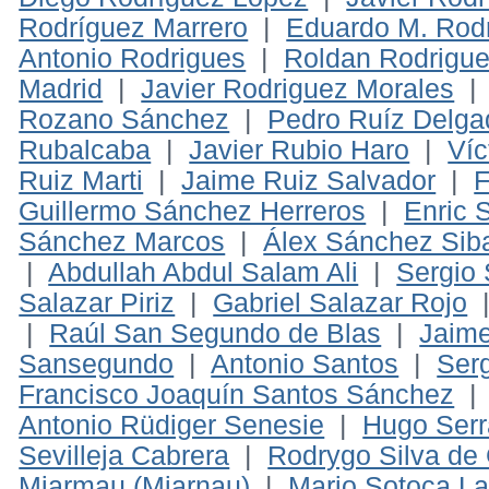
Rodríguez Marrero
|
Eduardo M. Rod
Antonio Rodrigues
|
Roldan Rodrigue
Madrid
|
Javier Rodriguez Morales
Rozano Sánchez
|
Pedro Ruíz Delga
Rubalcaba
|
Javier Rubio Haro
|
Víc
Ruiz Marti
|
Jaime Ruiz Salvador
|
F
Guillermo Sánchez Herreros
|
Enric 
Sánchez Marcos
|
Álex Sánchez Sib
|
Abdullah Abdul Salam Ali
|
Sergio 
Salazar Piriz
|
Gabriel Salazar Rojo
|
Raúl San Segundo de Blas
|
Jaim
Sansegundo
|
Antonio Santos
|
Ser
Francisco Joaquín Santos Sánchez
Antonio Rüdiger Senesie
|
Hugo Ser
Sevilleja Cabrera
|
Rodrygo Silva de
Miarmau (Miarnau)
|
Mario Sotoca L