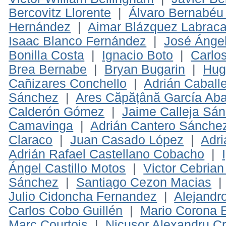
Bercovitz Llorente
|
Álvaro Bernabéu
Hernández
|
Aimar Blázquez Labrac
Isaac Blanco Fernández
|
José Ánge
Bonilla Costa
|
Ignacio Boto
|
Carlo
Brea Bernabe
|
Bryan Bugarin
|
Hug
Cañizares Conchello
|
Adrián Caball
Sánchez
|
Ares Căpățână García Ab
Calderón Gómez
|
Jaime Calleja Sá
Camavinga
|
Adrián Cantero Sánche
Claraco
|
Juan Casado López
|
Adri
Adrián Rafael Castellano Cobacho
|
Ángel Castillo Motos
|
Victor Cebria
Sánchez
|
Santiago Cezon Macias
Julio Cidoncha Fernandez
|
Alejandro
Carlos Cobo Guillén
|
Mario Corona 
Marc Courtois
|
Nicusor Alexandru Cr