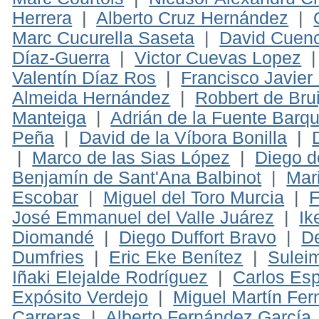
Herrera
|
Alberto Cruz Hernández
|
Marc Cucurella Saseta
|
David Cuen
Díaz-Guerra
|
Victor Cuevas Lopez
Valentín Díaz Ros
|
Francisco Javier
Almeida Hernández
|
Robbert de Brui
Manteiga
|
Adrián de la Fuente Barqui
Peña
|
David de la Víbora Bonilla
|
|
Marco de las Sias López
|
Diego d
Benjamín de Sant'Ana Balbinot
|
Mar
Escobar
|
Miguel del Toro Murcia
|
F
José Emmanuel del Valle Juárez
|
Ik
Diomandé
|
Diego Duffort Bravo
|
De
Dumfries
|
Eric Eke Benítez
|
Sulei
Iñaki Elejalde Rodríguez
|
Carlos Esp
Expósito Verdejo
|
Miguel Martín Fe
Carreras
|
Alberto Fernández García