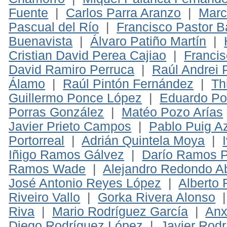
Fuente
|
Carlos Parra Aranzo
|
Marc
Pascual del Río
|
Francisco Pastor B
Buenavista
|
Álvaro Patiño Martín
|
Cristian David Perea Cajiao
|
Francis
David Ramiro Perruca
|
Raúl Andrei 
Álamo
|
Raúl Pintón Fernández
|
Th
Guillermo Ponce López
|
Eduardo Po
Porras González
|
Matéo Pozo Arías
Javier Prieto Campos
|
Pablo Puig A
Portorreal
|
Adrián Quintela Moya
|
Iñigo Ramos Gálvez
|
Darío Ramos 
Ramos Wade
|
Alejandro Redondo Ab
José Antonio Reyes López
|
Alberto 
Riveiro Vallo
|
Gorka Rivera Alonso
Riva
|
Mario Rodríguez García
|
Anx
Diego Rodríguez López
|
Javier Rod