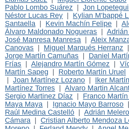
Pablo Lombo Suárez
|
Jon Lopetegui
Néstor Lucas Rey
|
Kylian M'bappé L
Santaella
|
Kevin Machín Felipe
|
Al
Álvaro Maldonado Nogueras
|
Adrián
José Manresa Manresa
|
Aleix Manza
Canovas
|
Miguel Marqués Herranz
Jorge Martín Camuñas
|
Daniel Martí
Frías
|
Alejandro Martín Gómez
|
Ví
Martín Sapeg
|
Roberto Martín Uruel
|
Joan Martínez Lozano
|
Iker Mart
Martínez Torres
|
Alvaro Martin Alcan
Sergio Martinez Díaz
|
Franco Martí
Maya Maya
|
Ignacio Mayo Barroso
Raúl Medina Castelló
|
Adrián Meler
Cámara
|
Cristian Alberto Mendoza 
Moreno
|
Ferland Mendy
|
Angel M