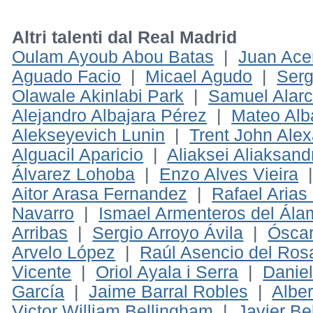
Altri talenti dal Real Madrid
Oulam Ayoub Abou Batas
|
Juan Ace
Aguado Facio
|
Micael Agudo
|
Serg
Olawale Akinlabi Park
|
Samuel Alar
Alejandro Albajara Pérez
|
Mateo Alb
Alekseyevich Lunin
|
Trent John Alex
Alguacil Aparicio
|
Aliaksei Aliaksan
Álvarez Lohoba
|
Enzo Alves Vieira
Aitor Arasa Fernandez
|
Rafael Aria
Navarro
|
Ismael Armenteros del Ála
Arribas
|
Sergio Arroyo Ávila
|
Óscar
Arvelo López
|
Raúl Asencio del Ros
Vicente
|
Oriol Ayala i Serra
|
Danie
García
|
Jaime Barral Robles
|
Alber
Victor William Bellingham
|
Javier B