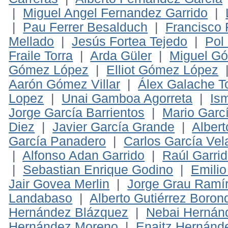
|
Miguel Angel Fernandez Garrido
|
|
Pau Ferrer Besalduch
|
Francisco 
Mellado
|
Jesús Fortea Tejedo
|
Pol
Fraile Torra
|
Arda Güler
|
Miguel Gó
Gómez López
|
Elliot Gómez López
Aarón Gómez Villar
|
Álex Galache T
Lopez
|
Unai Gamboa Agorreta
|
Is
Jorge García Barrientos
|
Mario Gar
Diez
|
Javier García Grande
|
Albert
García Panadero
|
Carlos García Vel
|
Alfonso Adan Garrido
|
Raúl Garri
|
Sebastian Enrique Godino
|
Emili
Jair Govea Merlin
|
Jorge Grau Ramí
Landabaso
|
Alberto Gutiérrez Boron
Hernández Blázquez
|
Nebai Hernán
Hernández Moreno
|
Enaitz Hernánd