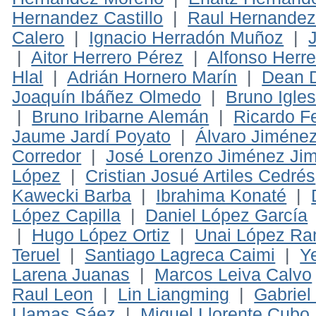
Hernandez Castillo
|
Raul Hernandez
Calero
|
Ignacio Herradón Muñoz
|
|
Aitor Herrero Pérez
|
Alfonso Herr
Hlal
|
Adrián Hornero Marín
|
Dean D
Joaquín Ibáñez Olmedo
|
Bruno Igles
|
Bruno Iribarne Alemán
|
Ricardo F
Jaume Jardí Poyato
|
Álvaro Jiméne
Corredor
|
José Lorenzo Jiménez Ji
López
|
Cristian Josué Artiles Cedrés
Kawecki Barba
|
Ibrahima Konaté
|
López Capilla
|
Daniel López García
|
Hugo López Ortiz
|
Unai López R
Teruel
|
Santiago Lagreca Caimi
|
Y
Larena Juanas
|
Marcos Leiva Calvo
Raul Leon
|
Lin Liangming
|
Gabriel
Llamas Sáez
|
Miguel Llorente Cubo