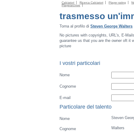
Calciatori
Ricerca Calciatori
Player rating
N
Playerarchive
trasmesso un'im
Torna al profilo di
Steven George Walters
No pictures with copyrights, URL's, E-Mail
guarantee us that you are the owner oft it wi
picture
I vostri particolari
Nome
Cognome
E-mail
Particolare del talento
Steven Geor
Nome
Walters
Cognome