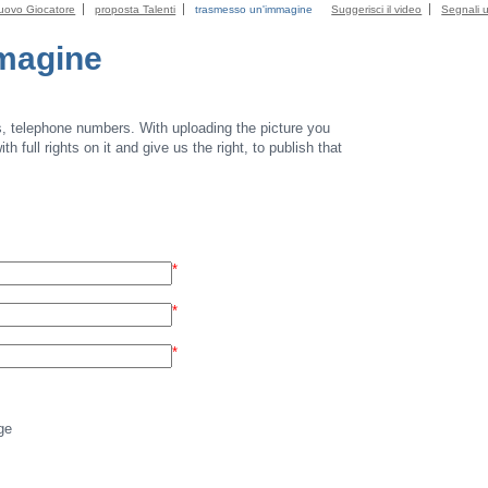
uovo Giocatore
proposta Talenti
trasmesso un'immagine
Suggerisci il video
Segnali u
magine
s, telephone numbers. With uploading the picture you
th full rights on it and give us the right, to publish that
*
*
*
ge