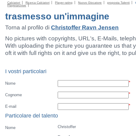
Calciatori
Ricerca Calciatori
Player rating
Nuovo Giocatore
proposta Talenti
Playerarchive
trasmesso un'immagine
Torna al profilo di
Christoffer Ravn Jensen
No pictures with copyrights, URL's, E-Mails, tele
With uploading the picture you guarantee us that 
oft it with full rights on it and give us the right, to p
I vostri particolari
*
Nome
*
Cognome
*
E-mail
Particolare del talento
Christoffer
Nome