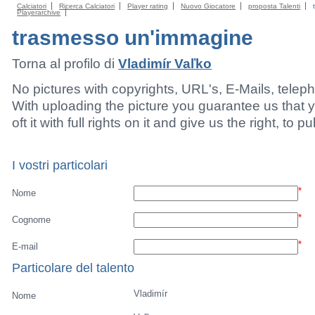
Calciatori
Ricerca Calciatori
Player rating
Nuovo Giocatore
proposta Talenti
Playerarchive
trasmesso un'immagine
Torna al profilo di
Vladimír Vaľko
No pictures with copyrights, URL's, E-Mails, tele
With uploading the picture you guarantee us that 
oft it with full rights on it and give us the right, to p
I vostri particolari
*
Nome
*
Cognome
*
E-mail
Particolare del talento
Vladimír
Nome