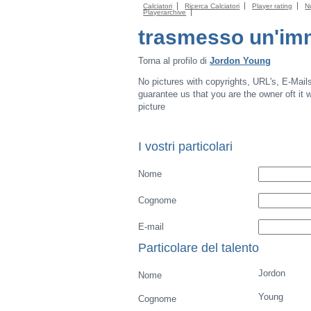
Calciatori
Ricerca Calciatori
Player rating
N
Playerarchive
trasmesso un'im
Torna al profilo di
Jordon Young
No pictures with copyrights, URL's, E-Mail
guarantee us that you are the owner oft it wi
picture
I vostri particolari
Nome
Cognome
E-mail
Particolare del talento
Jordon
Nome
Young
Cognome