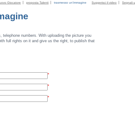
uovo Giocatore
proposta Talenti
trasmesso un'immagine
Suggerisci il video
Segnali u
magine
s, telephone numbers. With uploading the picture you
th full rights on it and give us the right, to publish that
*
*
*