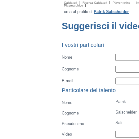
Calciatori
Ricerca Calciatori
Player rating
N
Playerarchive
Torna al profilo di
Patrik Salscheider
Suggerisci il vid
I vostri particolari
Nome
Cognome
E-mail
Particolare del talento
Patrik
Nome
Salscheider
Cognome
Sali
Pseudonimo
Video