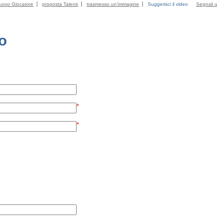
uovo Giocatore
proposta Talenti
trasmesso un'immagine
Suggerisci il video
Segnali u
eo
*
*