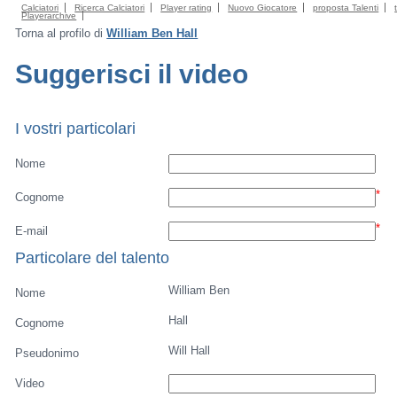
Calciatori
Ricerca Calciatori
Player rating
Nuovo Giocatore
proposta Talenti
Playerarchive
Torna al profilo di
William Ben Hall
Suggerisci il video
I vostri particolari
Nome
*
Cognome
*
E-mail
Particolare del talento
William Ben
Nome
Hall
Cognome
Will Hall
Pseudonimo
Video