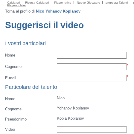
Calciatori
Ricerca Calciatori
Player rating
Nuovo Giocatore
proposta Talenti
Playerarchive
Torna al profilo di
Nico Yohanov Koplanov
Suggerisci il video
I vostri particolari
Nome
*
Cognome
*
E-mail
Particolare del talento
Nico
Nome
Yohanov Koplanov
Cognome
Kopla Koplanov
Pseudonimo
Video