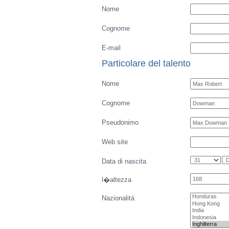
Calciatori
Ricerca Calciatori
Player rating
N
Playerarchive
Torna al profilo di
Max Robert Dowman
Precisi un errore
I vostri particolari
Nome
Cognome
E-mail
Particolare del talento
Nome
Cognome
Pseudonimo
Web site