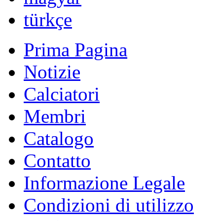
română
Русский
Български
english
nederlands
中文
magyar
türkçe
Prima Pagina
Notizie