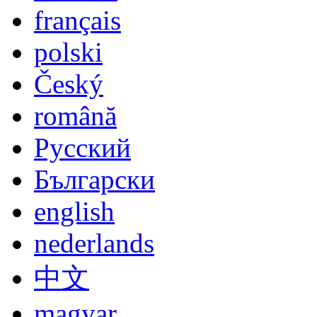
Lingua
deutsch
english
español
italiano
français
polski
Český