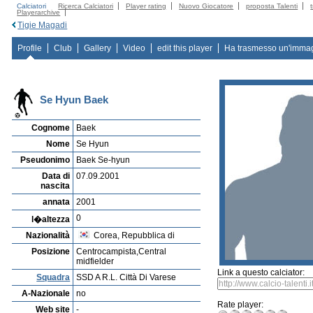
Calciatori
Ricerca Calciatori
Player rating
Nuovo Giocatore
proposta Talenti
Playerarchive
Tigie Magadi
Profile
Club
Gallery
Video
edit this player
Ha trasmesso un'imma
Se Hyun Baek
Cognome
Baek
Nome
Se Hyun
Pseudonimo
Baek Se-hyun
Data di
07.09.2001
nascita
annata
2001
0
l�altezza
Nazionalità
Corea, Repubblica di
Posizione
Centrocampista,Central
midfielder
Link a questo calciator:
Squadra
SSD A R.L. Città Di Varese
A-Nazionale
no
Rate player:
Web site
-