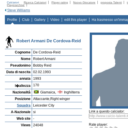
Calciatori
Ricerca Calciatori
Player rating
Nuovo Giocatore
proposta Talenti
Playerarchive
Steve Williams
Profile
Club
Gallery
Video
edit this player
Ha trasmesso un'imma
Robert Armani De Cordova-Reid
Cognome
De Cordova-Reid
Nome
Robert Armani
Pseudonimo
Bobby Reid
Data di nascita
02.02.1993
annata
1993
170
l�altezza
Nazionalità
Giamaica,
Inghilterra
Posizione
Attaccante,Right winger
Squadra
Leicester City
Link a questo calciator:
A-Nazionale
si
Web site
-
Rate player:
Views
24048