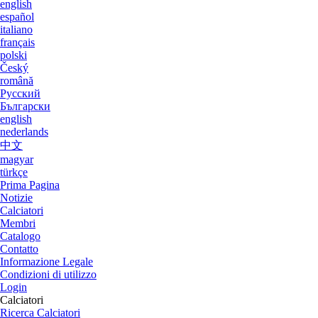
english
español
italiano
français
polski
Český
română
Русский
Български
english
nederlands
中文
magyar
türkçe
Prima Pagina
Notizie
Calciatori
Membri
Catalogo
Contatto
Informazione Legale
Condizioni di utilizzo
Login
Calciatori
Ricerca Calciatori