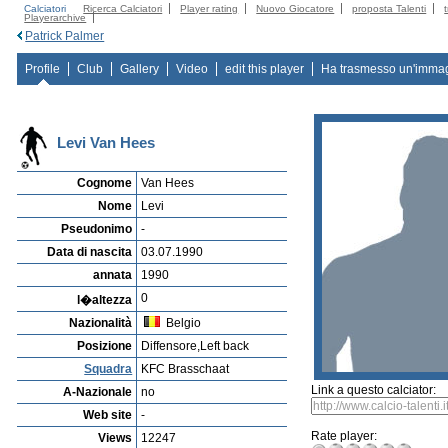
Calciatori
Ricerca Calciatori
Player rating
Nuovo Giocatore
proposta Talenti
Playerarchive
Patrick Palmer
Profile
Club
Gallery
Video
edit this player
Ha trasmesso un'imma
Levi Van Hees
Cognome
Van Hees
Nome
Levi
Pseudonimo
-
Data di nascita
03.07.1990
annata
1990
0
l�altezza
Nazionalità
Belgio
Posizione
Diffensore,Left back
Squadra
KFC Brasschaat
Link a questo calciator:
A-Nazionale
no
Web site
-
Rate player:
Views
12247