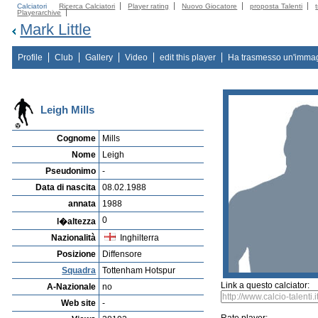
Calciatori
Ricerca Calciatori
Player rating
Nuovo Giocatore
proposta Talenti
Playerarchive
Mark Little
Profile
Club
Gallery
Video
edit this player
Ha trasmesso un'imma
Leigh Mills
Cognome
Mills
Nome
Leigh
Pseudonimo
-
Data di nascita
08.02.1988
annata
1988
0
l�altezza
Nazionalità
Inghilterra
Posizione
Diffensore
Squadra
Tottenham Hotspur
Link a questo calciator:
A-Nazionale
no
Web site
-