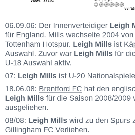
Rate player:
Views
38192
88 rat
06.09.06: Der Innenverteidiger
Leigh M
für England. Mills wechselte 2004 vo
Tottenham Hotspur.
Leigh Mills
ist Kä
Auswahl. Zuvor war
Leigh Mills
für d
U-18 Auswahl aktiv.
07:
Leigh Mills
ist U-20 Nationalspiele
18.06.08:
Brentford FC
hat den englisc
Leigh Mills
für die Saison 2008/2009
ausgeliehen.
08/08:
Leigh Mills
wird zu den Spurs 
Gillingham FC Verliehen.