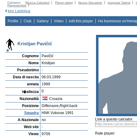
Calciatori
Ricerca Calciatori
Player rating
Nuovo Giocatore
proposta Talenti
Playerarchive
Igor Lepinjica
Profile
Club
Gallery
Video
edit this player
Ha trasmesso un'imma
Kristijan Pavičić
Cognome
Pavičić
Nome
Kristijan
Pseudonimo
-
Data di nascita
06.03.1999
annata
1999
0
l�altezza
Nazionalità
Croazia
Posizione
Diffensore,Right back
Squadra
HNK Vukovar 1991
Link a questo calciator:
A-Nazionale
no
Web site
-
Rate player:
Views
9709