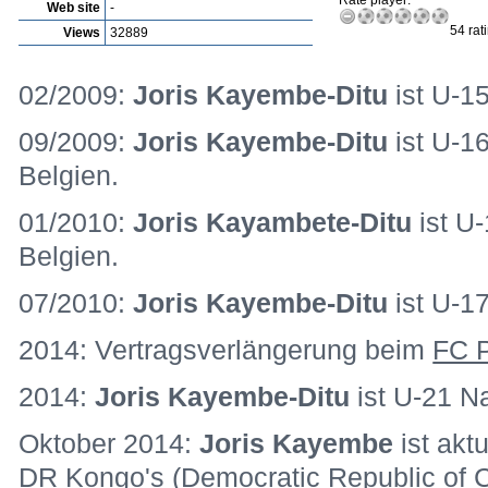
Rate player:
Web site
-
54 rat
Views
32889
02/2009:
Joris Kayembe-Ditu
ist U-1
09/2009:
Joris Kayembe-Ditu
ist U-16
Belgien.
01/2010:
Joris Kayambete-Ditu
ist U-
Belgien.
07/2010:
Joris Kayembe-Ditu
ist U-1
2014: Vertragsverlängerung beim
FC P
2014:
Joris Kayembe-Ditu
ist U-21 Na
Oktober 2014:
Joris Kayembe
ist akt
DR Kongo's (Democratic Republic of 