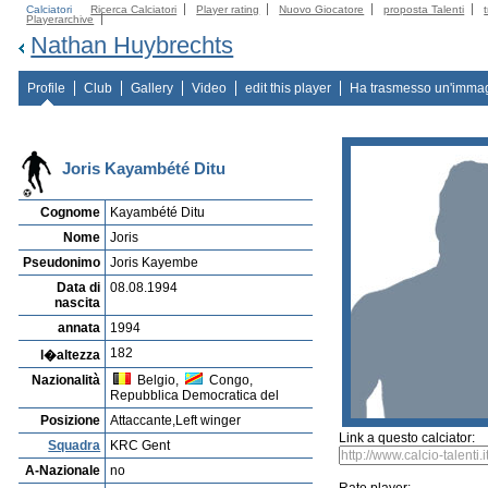
Calciatori
Ricerca Calciatori
Player rating
Nuovo Giocatore
proposta Talenti
Playerarchive
Nathan Huybrechts
Profile
Club
Gallery
Video
edit this player
Ha trasmesso un'imma
Joris Kayambété Ditu
Cognome
Kayambété Ditu
Nome
Joris
Pseudonimo
Joris Kayembe
Data di
08.08.1994
nascita
annata
1994
182
l�altezza
Nazionalità
Belgio,
Congo,
Repubblica Democratica del
Posizione
Attaccante,Left winger
Link a questo calciator:
Squadra
KRC Gent
A-Nazionale
no