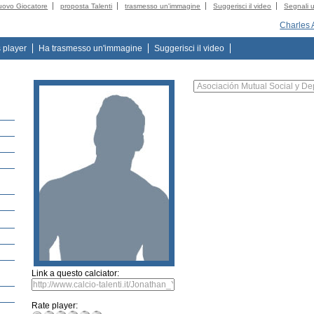
uovo Giocatore
proposta Talenti
trasmesso un'immagine
Suggerisci il video
Segnali u
Charles 
s player
Ha trasmesso un'immagine
Suggerisci il video
Link a questo calciator:
Rate player: