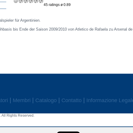
45 ratings ø 0.89
lspieler für Argentinien.
ihbasis bis Ende der Saison 2009/2010 von Atletico de Rafaela zu Arsenal de
tori
Membri
Catalogo
Contatto
Informazione Legal
 All Rights Reserved.
aw