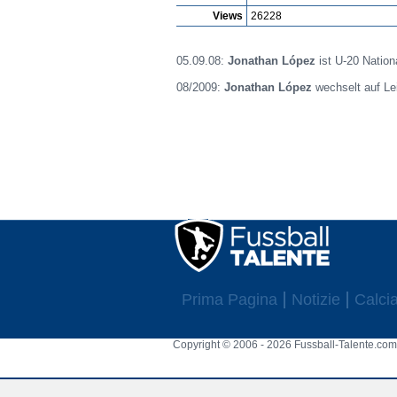
Views
26228
05.09.08:
Jonathan López
ist U-20 Nationa
08/2009:
Jonathan López
wechselt auf Le
Prima Pagina
Notizie
Calcia
Copyright © 2006 - 2026 Fussball-Talente.com.
Cookie Consent plugin for the EU cookie l