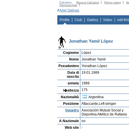
Calciatori
Ricerca Calciatori
Player rating
N
Playerarchive
Ariel Salinas
Profile
Club
Gallery
Video
edit thi
Jonathan Yamil López
Cognome
López
Nome
Jonathan Yamil
Pseudonimo
Yonathan López
Data di
19.01.1989
nascita
annata
1989
175
l�altezza
Nazionalità
Argentina
Posizione
Attaccante,Left winger
Squadra
Asociación Mutual Social y
Deportiva Atlético de Rafaela
A-Nazionale
no
Web site
-