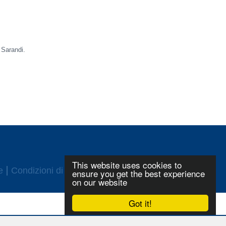
 Sarandi.
This website uses cookies to
e
Condizioni di utilizzo
Login
ensure you get the best experience
on our website
Got it!