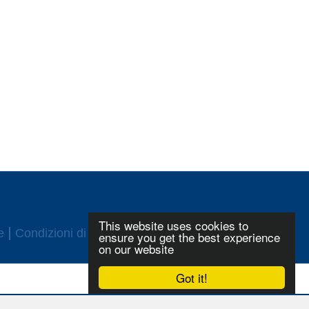
This website uses cookies to
e
Condizioni di utilizzo
Login
ensure you get the best experience
on our website
Got it!