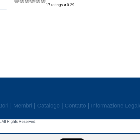
17 ratings ø 0.29
tori
Membri
Catalogo
Contatto
Informazione Legal
 All Rights Reserved.
aw