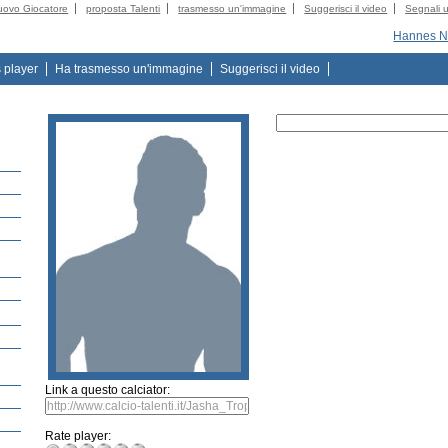
uovo Giocatore
proposta Talenti
trasmesso un'immagine
Suggerisci il video
Segnali u
Hannes 
s player
Ha trasmesso un'immagine
Suggerisci il video
Link a questo calciator:
Rate player: