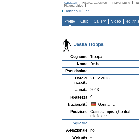
Calciatori
Ricerca Calciatori
Player rating
N
Playerarchive
Hannes Müller
Profile
Club
Gallery
Video
edit thi
Jasha Troppa
Cognome
Troppa
Nome
Jasha
Pseudonimo
-
Data di
21.02.2013
nascita
annata
2013
0
l�altezza
Nazionalità
Germania
Posizione
Centrocampista,Central
midfielder
Squadra
A-Nazionale
no
Web site
-