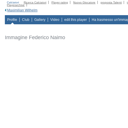
Calciatori
Ricerca Calciatori
Player rating
Nuovo Giocatore
proposta Talenti
Playerarchive
Maximilian Wilhelm
Profile
Club
Gallery
Video
edit this player
Ha trasmesso un'imma
Immagine Federico Naimo