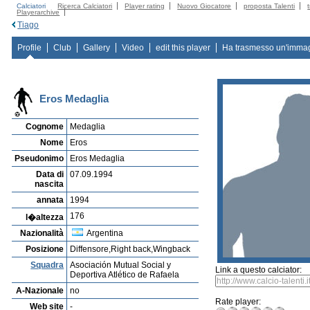
Calciatori
Ricerca Calciatori
Player rating
Nuovo Giocatore
proposta Talenti
Playerarchive
Tiago
Profile
Club
Gallery
Video
edit this player
Ha trasmesso un'imma
Eros Medaglia
Cognome
Medaglia
Nome
Eros
Pseudonimo
Eros Medaglia
Data di
07.09.1994
nascita
annata
1994
176
l�altezza
Nazionalità
Argentina
Posizione
Diffensore,Right back,Wingback
Squadra
Asociación Mutual Social y
Link a questo calciator:
Deportiva Atlético de Rafaela
A-Nazionale
no
Rate player:
Web site
-