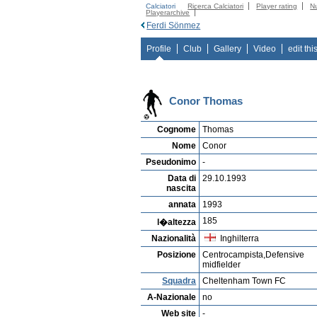
Calciatori
Ricerca Calciatori
Player rating
N
Playerarchive
Ferdi Sönmez
Profile
Club
Gallery
Video
edit thi
Conor Thomas
Cognome
Thomas
Nome
Conor
Pseudonimo
-
Data di
29.10.1993
nascita
annata
1993
185
l�altezza
Nazionalità
Inghilterra
Posizione
Centrocampista,Defensive
midfielder
Squadra
Cheltenham Town FC
A-Nazionale
no
Web site
-