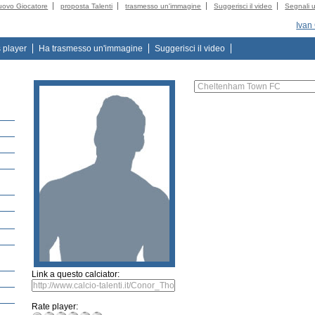
uovo Giocatore
proposta Talenti
trasmesso un'immagine
Suggerisci il video
Segnali u
Ivan
s player
Ha trasmesso un'immagine
Suggerisci il video
Link a questo calciator:
Rate player: