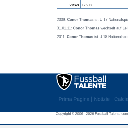
Views
17508
2009:
Conor Thomas
ist U-17 Nationalspi
31.01.11:
Conor Thomas
wechselt auf Lei
2011:
Conor Thomas
ist U-18 Nationalspi
Prima Pagina
Notizie
Calcia
Copyright © 2006 - 2026 Fussball-Talente.com.
Cookie Consent plugin for the EU cookie l