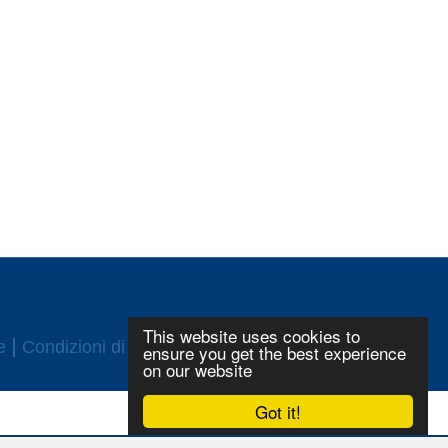
This website uses cookies to
e
Condizioni di utilizzo
Login
ensure you get the best experience
on our website
Got it!