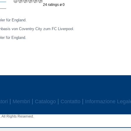
24 ratings ø 0
eler für England.
hbasis von Coventry City zum FC Liverpool.
eler für England.
tori
Membri
Catalogo
Contatto
Informazione Legal
 All Rights Reserved.
aw