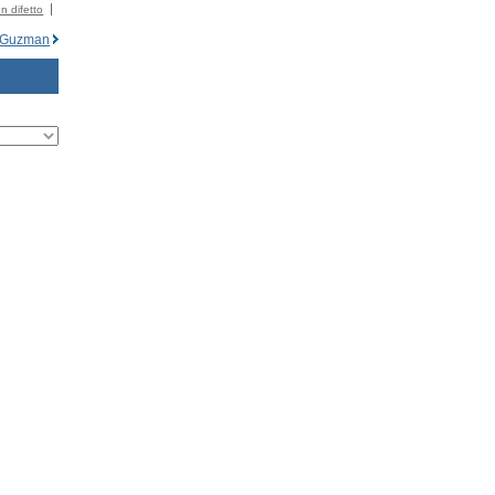
n difetto
 Guzman