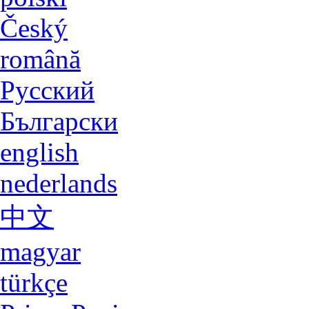
Lingua
deutsch
english
español
italiano
français
polski
Český
română
Русский