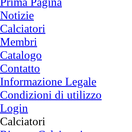
Български
english
nederlands
中文
magyar
türkçe
Prima Pagina
Notizie
Calciatori
Membri