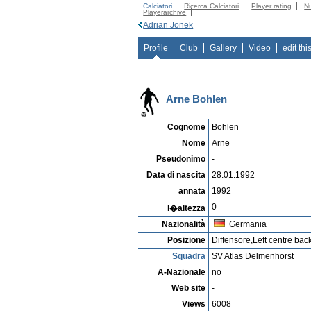
Calciatori
Ricerca Calciatori
Player rating
N
Playerarchive
Adrian Jonek
Profile
Club
Gallery
Video
edit thi
Arne Bohlen
Cognome
Bohlen
Nome
Arne
Pseudonimo
-
Data di nascita
28.01.1992
annata
1992
0
l�altezza
Nazionalità
Germania
Posizione
Diffensore,Left centre bac
Squadra
SV Atlas Delmenhorst
A-Nazionale
no
Web site
-
Views
6008