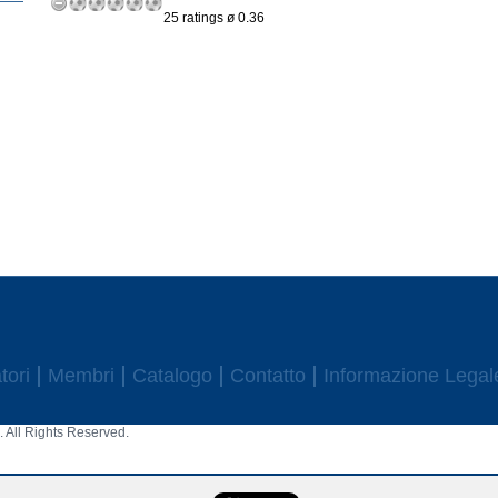
25 ratings ø 0.36
tori
Membri
Catalogo
Contatto
Informazione Legal
 All Rights Reserved.
aw