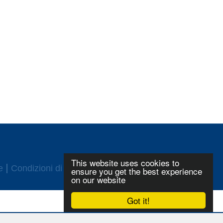
This website uses cookies to
e
Condizioni di utilizzo
Login
ensure you get the best experience
on our website
Got it!