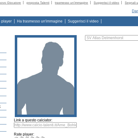
uovo Giocatore
proposta Talenti
trasmesso un'immagine
Suggerisci il video
Segnali u
Dam
s player
Ha trasmesso un'immagine
Suggerisci il video
k
Link a questo calciator:
Rate player: