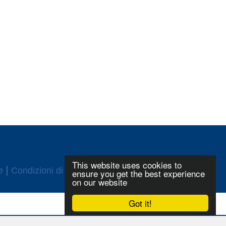
This website uses cookies to
e
Condizioni di utilizzo
Login
ensure you get the best experience
on our website
Got it!