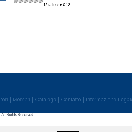
42 ratings ø 0.12
tori
Membri
Catalogo
Contatto
Informazione Legal
 All Rights Reserved.
aw