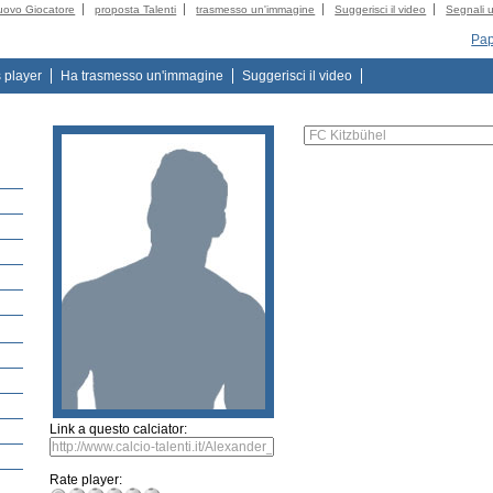
uovo Giocatore
proposta Talenti
trasmesso un'immagine
Suggerisci il video
Segnali u
Pap
s player
Ha trasmesso un'immagine
Suggerisci il video
Link a questo calciator:
Rate player: