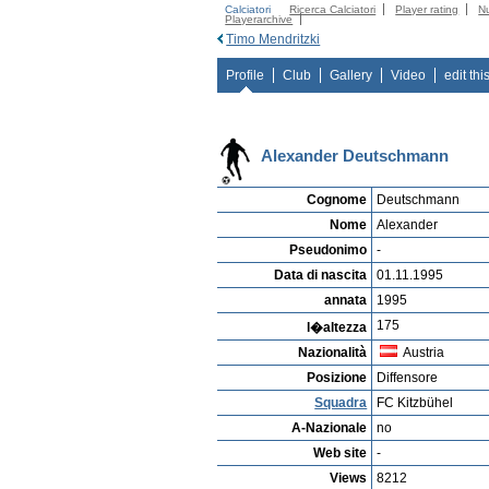
Calciatori
Ricerca Calciatori
Player rating
N
Playerarchive
Timo Mendritzki
Profile
Club
Gallery
Video
edit thi
Alexander Deutschmann
Cognome
Deutschmann
Nome
Alexander
Pseudonimo
-
Data di nascita
01.11.1995
annata
1995
175
l�altezza
Nazionalità
Austria
Posizione
Diffensore
Squadra
FC Kitzbühel
A-Nazionale
no
Web site
-
Views
8212