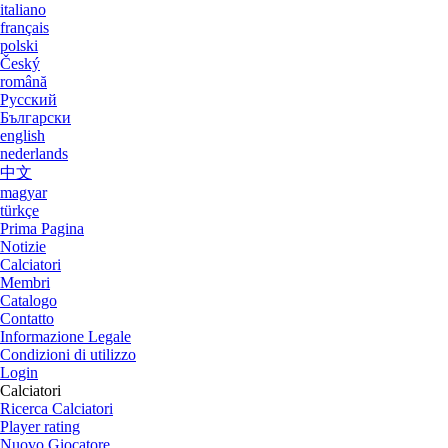
italiano
français
polski
Český
română
Русский
Български
english
nederlands
中文
magyar
türkçe
Prima Pagina
Notizie
Calciatori
Membri
Catalogo
Contatto
Informazione Legale
Condizioni di utilizzo
Login
Calciatori
Ricerca Calciatori
Player rating
Nuovo Giocatore