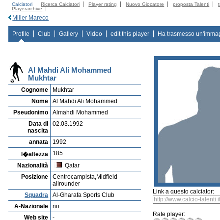
Calciatori
Ricerca Calciatori
Player rating
Nuovo Giocatore
proposta Talenti
Playerarchive
Miller Mareco
Profile
Club
Gallery
Video
edit this player
Ha trasmesso un'imma
Al Mahdi Ali Mohammed
Mukhtar
Cognome
Mukhtar
Nome
Al Mahdi Ali Mohammed
Pseudonimo
Almahdi Mohammed
Data di
02.03.1992
nascita
annata
1992
185
l�altezza
Nazionalità
Qatar
Posizione
Centrocampista,Midfield
allrounder
Link a questo calciator:
Squadra
Al-Gharafa Sports Club
A-Nazionale
no
Rate player:
Web site
-