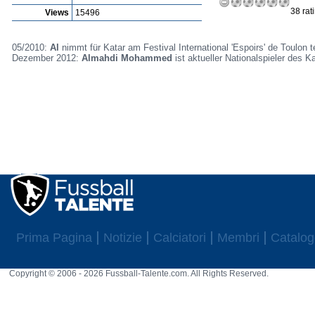
38 rat
Views
15496
05/2010:
Al
nimmt für Katar am Festival International 'Espoirs' de Toulon te
Dezember 2012:
Almahdi Mohammed
ist aktueller Nationalspieler des Ka
Prima Pagina
Notizie
Calciatori
Membri
Catalog
Copyright © 2006 - 2026 Fussball-Talente.com. All Rights Reserved.